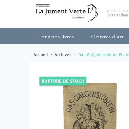
Vente et acha
livres anciens
Tous nos livres
Oeuvres d’art
Accueil
Archives
Das Galgenstüblein. Ein 
RUPTURE DE STOCK