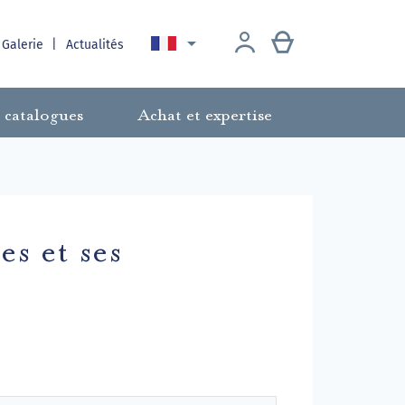

 Galerie
Actualités
 catalogues
Achat et expertise
s et ses