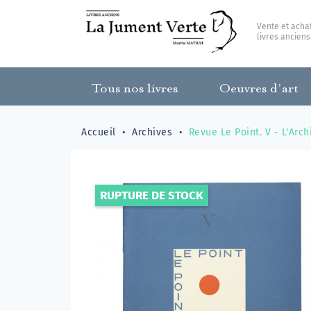
Vente et acha
livres anciens
Tous nos livres
Oeuvres d’art
Accueil
Archives
Revue Le Point. V - L'Arch
RUPTURE DE STOCK