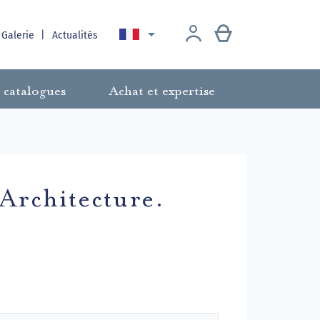

 Galerie
Actualités
 catalogues
Achat et expertise
'Architecture.