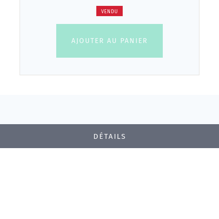
VENDU
AJOUTER AU PANIER
DÉTAILS
Editeur
Chez Delaunay