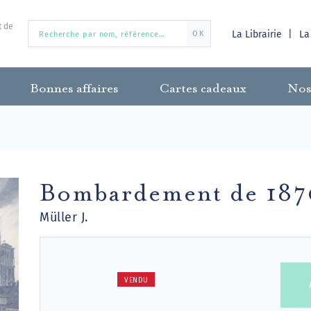
t de
La Librairie
La
OK
Bonnes affaires
Cartes cadeaux
Nos
Bombardement de 187
Müller J.
VENDU