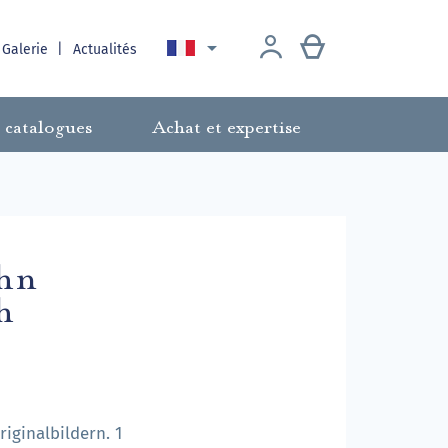

 Galerie
Actualités
 catalogues
Achat et expertise
ehn
h
iginalbildern. 1