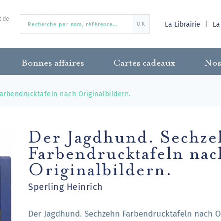
t de
La Librairie
La
OK
Bonnes affaires
Cartes cadeaux
Nos
arbendrucktafeln nach Originalbildern.
Der Jagdhund. Sechz
Farbendrucktafeln nac
Originalbildern.
Sperling Heinrich
Der Jagdhund. Sechzehn Farbendrucktafeln nach Or