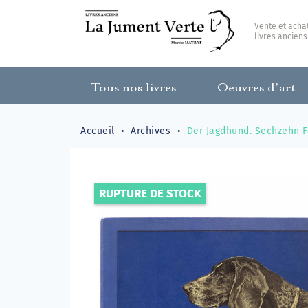
Vente et acha
livres anciens
Tous nos livres
Oeuvres d’art
Accueil
Archives
Der Jagdhund. Sechzehn F
RUPTURE DE STOCK