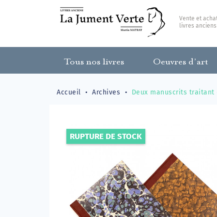
Vente et acha
livres anciens
Tous nos livres
Oeuvres d’art
Accueil
Archives
Deux manuscrits traitant
RUPTURE DE STOCK