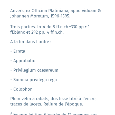
Anvers, ex Officina Platiniana, apud viduam &
Johannen Moretum, 1596-1595.
Trois parties. In-4 de 8 ff.n.ch.+330 pp.+ 1
ff.blanc et 292 pp.+4 ff.n.ch.
A la fin dans l'ordre :
- Errata
- Approbatio
- Privilegium caesareum
- Summa privilegii regii
- Colophon
Plein vélin à rabats, dos lisse titré à l'encre,
traces de lacets. Reliure de l'époque.
Élégante édition illustrée de 12 gravures sur