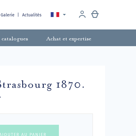

 Galerie
Actualités
 catalogues
Achat et expertise
trasbourg 1870.
.
AJOUTER AU PANIER