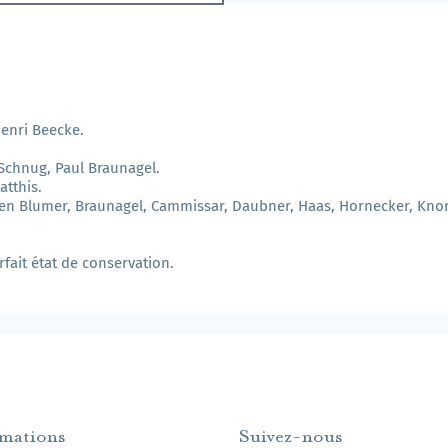
Henri Beecke.
o Schnug, Paul Braunagel.
atthis.
ien Blumer, Braunagel, Cammissar, Daubner, Haas, Hornecker, Knor,
ait état de conservation.
rmations
Suivez-nous