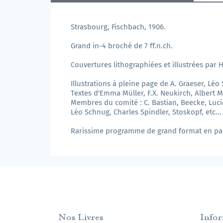
Strasbourg, Fischbach, 1906.
Grand in-4 broché de 7 ff.n.ch.
Couvertures lithographiées et illustrées par 
Illustrations à pleine page de A. Graeser, Lé
Textes d'Emma Müller, F.X. Neukirch, Albert M
Membres du comité : C. Bastian, Beecke, Luc
Léo Schnug, Charles Spindler, Stoskopf, etc...
Rarissime programme de grand format en parf
Nos Livres
Info