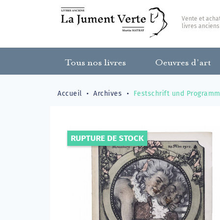
Vente et acha
livres anciens
Tous nos livres
Oeuvres d’art
Accueil
Archives
Festschrift und Programm
RUPTURE DE STOCK