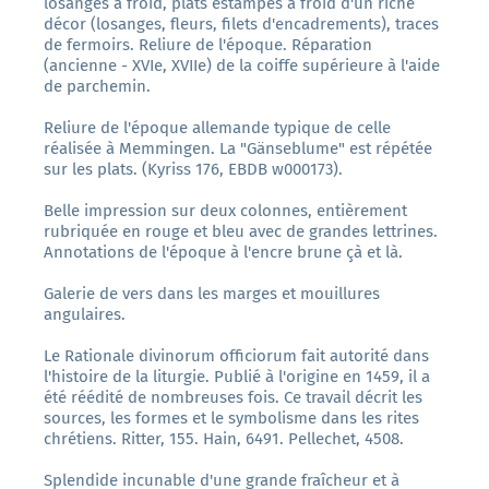
losanges à froid, plats estampés à froid d'un riche
décor (losanges, fleurs, filets d'encadrements), traces
de fermoirs. Reliure de l'époque. Réparation
(ancienne - XVIe, XVIIe) de la coiffe supérieure à l'aide
de parchemin.
Reliure de l'époque allemande typique de celle
réalisée à Memmingen. La "Gänseblume" est répétée
sur les plats. (Kyriss 176, EBDB w000173).
Belle impression sur deux colonnes, entièrement
rubriquée en rouge et bleu avec de grandes lettrines.
Annotations de l'époque à l'encre brune çà et là.
Galerie de vers dans les marges et mouillures
angulaires.
Le Rationale divinorum officiorum fait autorité dans
l'histoire de la liturgie. Publié à l'origine en 1459, il a
été réédité de nombreuses fois. Ce travail décrit les
sources, les formes et le symbolisme dans les rites
chrétiens. Ritter, 155. Hain, 6491. Pellechet, 4508.
Splendide incunable d'une grande fraîcheur et à