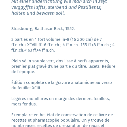
Mit einer underrichtung wie man sich in zeyt
verggyffts luffts, sterbend und Pestillentz,
halten und bewaren soll.
Strasbourg, Balthasar Beck, 1552.
3 parties en 1 fort volume in-8 (16 x 20 cm) de 7
ff.n.ch.+ XCVIII ff.+6 ff.n.ch.; 4 ff.n.ch.+155 ff.+8 ff.n.ch.; 4
ff.n.ch.+163 ff.+4 ff.n.ch.
Plein vélin souple vert, dos lisse à nerfs apparents,
premier plat gravé d'une partie du titre, lacets. Reliure
de l'époque.
Édition complète de la gravure anatomique au verso
du feuillet XCIII.
Légères mouillures en marge des derniers feuillets,
mors fendus.
Exemplaire en bel état de conservation de ce livre de
recettes et pharmacopée populaire. On y trouve de
nombreuses recettes de préparation de repas et