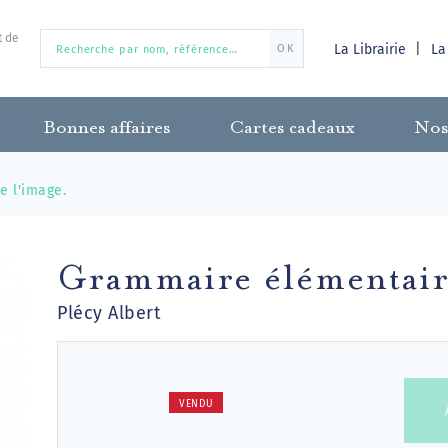
t de
La Librairie
La
OK
Bonnes affaires
Cartes cadeaux
Nos
 l'image.
Grammaire élémentaire
Plécy Albert
VENDU