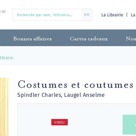
t de
La Librairie
La
OK
Bonnes affaires
Cartes cadeaux
Nos
Alsace.
Costumes et coutumes 
Spindler Charles, Laugel Anselme
VENDU