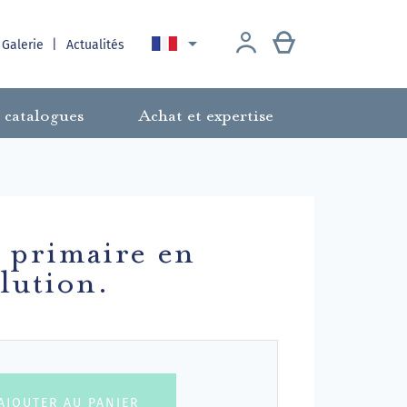

 Galerie
Actualités
 catalogues
Achat et expertise
n primaire en
lution.
AJOUTER AU PANIER