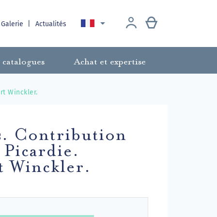

 Galerie
Actualités
 catalogues
Achat et expertise
rt Winckler.
s. Contribution
 Picardie.
rt Winckler.