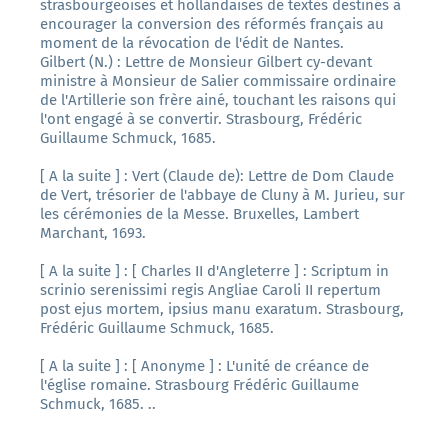
strasbourgeoises et hollandaises de textes destinés à
encourager la conversion des réformés français au
moment de la révocation de l'édit de Nantes.
Gilbert (N.) : Lettre de Monsieur Gilbert cy-devant
ministre à Monsieur de Salier commissaire ordinaire
de l'Artillerie son frère ainé, touchant les raisons qui
l'ont engagé à se convertir. Strasbourg, Frédéric
Guillaume Schmuck, 1685.
[ A la suite ] : Vert (Claude de): Lettre de Dom Claude
de Vert, trésorier de l'abbaye de Cluny à M. Jurieu, sur
les cérémonies de la Messe. Bruxelles, Lambert
Marchant, 1693.
[ A la suite ] : [ Charles II d'Angleterre ] : Scriptum in
scrinio serenissimi regis Angliae Caroli II repertum
post ejus mortem, ipsius manu exaratum. Strasbourg,
Frédéric Guillaume Schmuck, 1685.
[ A la suite ] : [ Anonyme ] : L'unité de créance de
l'église romaine. Strasbourg Frédéric Guillaume
Schmuck, 1685. ..