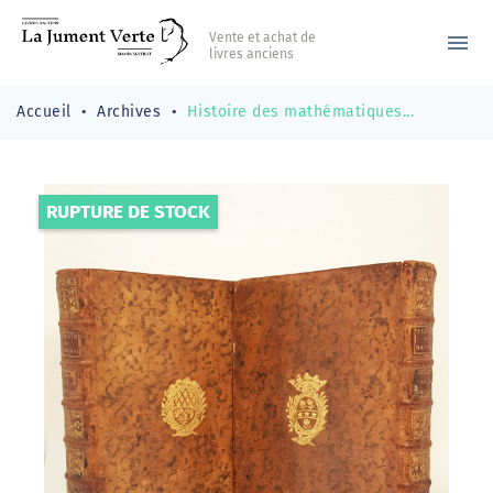
Vente et achat de
menu
livres anciens
Accueil
Archives
Histoire des mathématiques...
RUPTURE DE STOCK