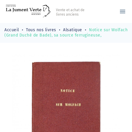
Vente et achat de
menu
livres anciens
Accueil
Tous nos livres
Alsatique
Notice sur Wolfach
(Grand Duché de Bade), sa source ferrugineuse,