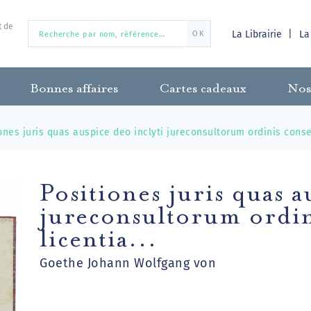
t de
La Librairie
La
OK
Bonnes affaires
Cartes cadeaux
Nos
ones juris quas auspice deo inclyti jureconsultorum ordinis consen
Positiones juris quas a
jureconsultorum ordin
licentia...
Goethe Johann Wolfgang von