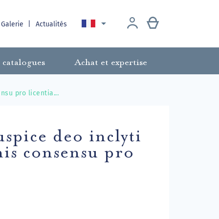

 Galerie
Actualités
 catalogues
Achat et expertise
su pro licentia...
uspice deo inclyti
is consensu pro