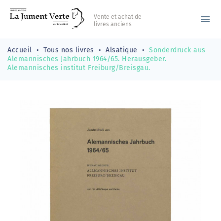
Vente et achat de
menu
livres anciens
Accueil
Tous nos livres
Alsatique
Sonderdruck aus
Alemannisches Jahrbuch 1964/65. Herausgeber.
Alemannisches institut Freiburg/Breisgau.