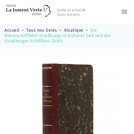
Vente et achat de
menu
livres anciens
Accueil
Tous nos livres
Alsatique
Die
Rheinschifffahrt Straßburgs in früherer Zeit und die
Straßburger Schifflent-Zunft.