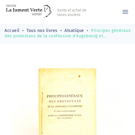
Vente et achat de
menu
livres anciens
Accueil
Tous nos livres
Alsatique
Principes généraux
des protestans de la confession d'Augsbourg et...